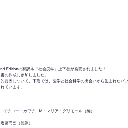
ology 2nd Editionの翻訳本『社会疫学』上下巻が発売されました！
本書の作成に参加しました。
会的要因について、下巻では、医学と社会科学の出会いから生まれたパ
られています。
、イチロー・カワチ、M・マリア・グリモール（編）
・近藤尚己（監訳）