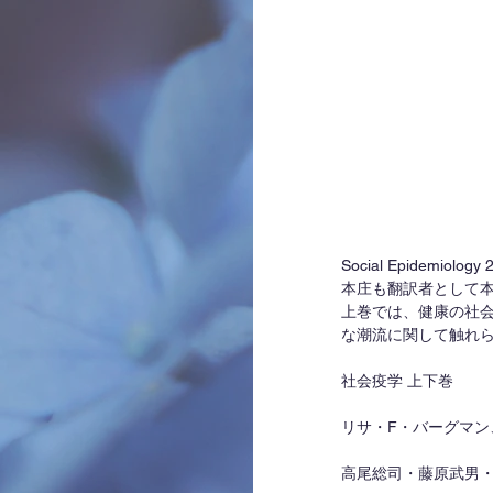
Social Epidemi
本庄も翻訳者として
上巻では、健康の社
な潮流に関して触れ
社会疫学 上下巻
リサ・F・バーグマン
高尾総司・藤原武男