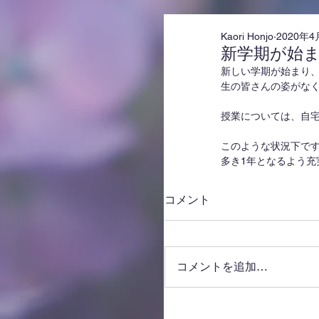
Kaori Honjo
2020年4
新学期が始
新しい学期が始まり
生の皆さんの姿がな
授業については、自
このような状況下で
多き1年となるよう
コメント
コメントを追加…