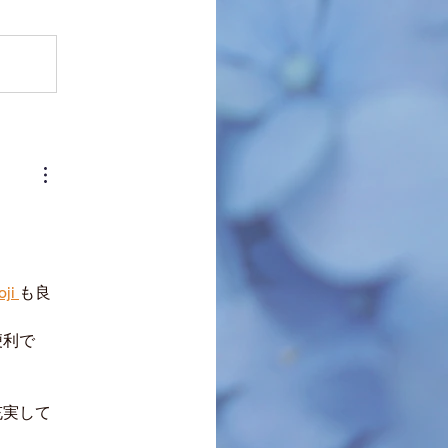
ji 
も良
便利で
充実して