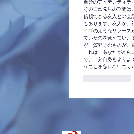
自分のアイデンティテ
その自己発見の期間は
信頼できる友人との会
もあります。友人が、
イズ
のようなリソース
ていたのを覚えていま
が、質問そのものが、
これは、あなたがさら
で、自分自身をよりよ
うことを忘れないでく
いいね！
返信