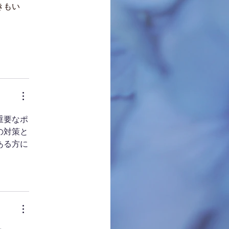
もい 
重要なポ
の対策と
ある方に