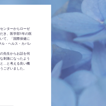
神戸センターからローゼ
だき、医学部1年の医
いて、「国際保健に
サル・ヘルス・カバレ
の先生からお話を伺
な刺激になったよう
と…と考える良い機
うございました。