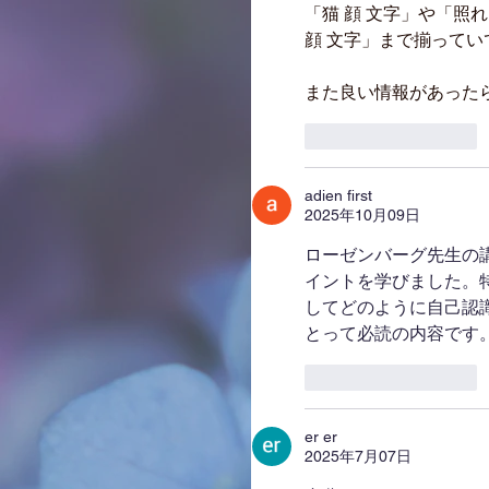
「猫 顔 文字」や「照
顔 文字」まで揃って
また良い情報があった
いいね！
返信
adien first
2025年10月09日
ローゼンバーグ先生の
イントを学びました。
してどのように自己認
とって必読の内容です。
いいね！
返信
er er
2025年7月07日