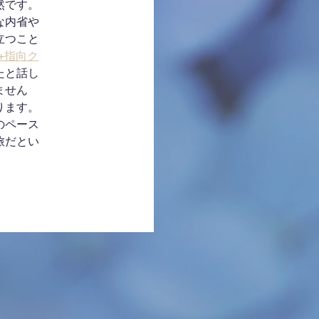
然です。
な内省や
立つこと
Q+指向ク
たと話し
ません
ります。
のペース
旅だとい