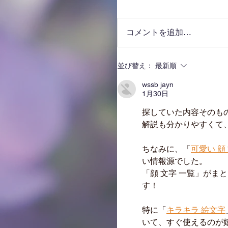
コメントを追加…
並び替え：
最新順
wssb jayn
1月30日
探していた内容そのも
解説も分かりやすくて
ちなみに、「
可愛い 顔
い情報源でした。
「顔 文字 一覧」がま
す！
特に「
キラキラ 絵文字
いて、すぐ使えるのが