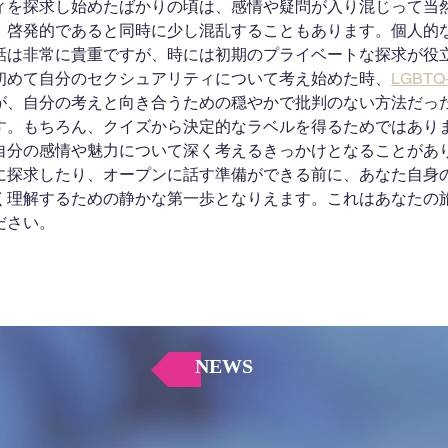
ィを探求し始めたばかりの頃は、感情や疑問が入り混じって当
、啓発的であると同時に少し混乱することもあります。個人的
話は非常に貴重ですが、時には初期のプライベートな探求が役
初めて自分のセクシュアリティについて考え始めた時、
LGBT
が、自分の考えと向き合うための穏やかで批判のない方法だっ
す。もちろん、クイズから決定的なラベルを得るためではあり
自分の感情や魅力について深く考えるきっかけとなることがあ
に探求したり、オープンに話す準備ができる前に、あなた自身
く理解するための静かな第一歩となりえます。これはあなたの
ださい。
NEWS